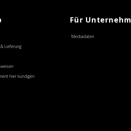
p
Für Unterneh
Mediadaten
& Lieferung
sweisen
ent hier kündigen