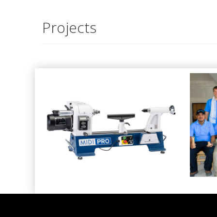
Projects
Dre
MIDI PRO –
Ber
Kleindrechselbank im Test
AUSGABE 50, TECHNIK & NEUES