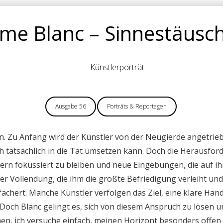
ôme Blanc – Sinnestäusc
Künstlerporträt
Ausgabe 56
Porträts & Reportagen
n. Zu Anfang wird der Künstler von der Neugierde angetriebe
 tatsächlich in die Tat umsetzen kann. Doch die Herausford
rn fokussiert zu bleiben und neue Eingebungen, die auf ih
 der Vollendung, die ihm die größte Befriedigung verleiht u
efächert. Manche Künstler verfolgen das Ziel, eine klare Ha
och Blanc gelingt es, sich von diesem Anspruch zu lösen u
men, ich versuche einfach, meinen Horizont besonders offen 