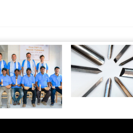
Drechselwerkzeuge f
chselprojekt in Nepal −
Einsteiger – Grundlag
ufliche Bildung für eine
des Drechselns Teil 
bessere Zukunft
AUSGABE 41, TECHNIK & NE
AUSGABE 39, PORTRÄTS &
REPORTAGEN