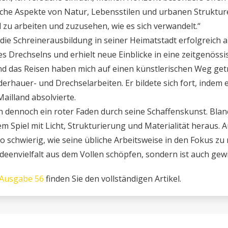
che Aspekte von Natur, Lebensstilen und urbanen Strukturen
 zu arbeiten und zuzusehen, wie es sich verwandelt.“
ie Schreinerausbildung in seiner Heimatstadt erfolgreich a
es Drechselns und erhielt neue Einblicke in eine zeitgenö
d das Reisen haben mich auf einen künstlerischen Weg getri
lderhauer- und Drechselarbeiten. Er bildete sich fort, inde
ailland absolvierte.
sich dennoch ein roter Faden durch seine Schaffenskunst. Bl
em Spiel mit Licht, Strukturierung und Materialität heraus. 
schwierig, wie seine übliche Arbeitsweise in den Fokus zu r
Ideenvielfalt aus dem Vollen schöpfen, sondern ist auch ge
Ausgabe 56
finden Sie den vollständigen Artikel.