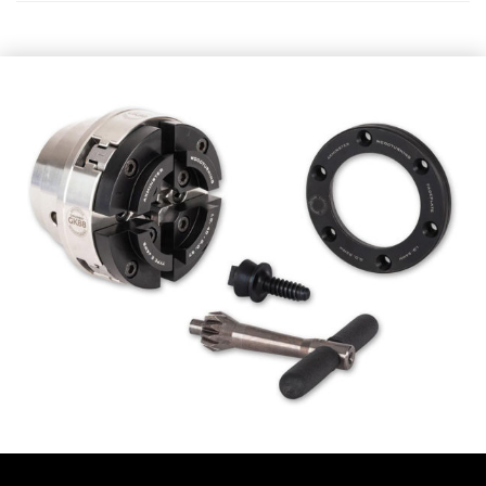
Drechselfutter Discovery GK88
AUSGABE 69, TECHNIK & NEUES