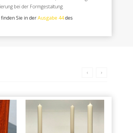
tierung bei der Formgestaltung.
 finden Sie in der
Ausgabe 44
des
Lu
ln
Kerzentablett drechseln