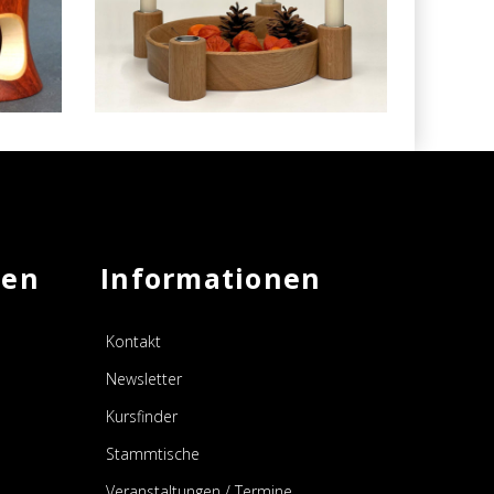
AUSGABE 60, DEKORATION
A
E
men
Informationen
Kontakt
Newsletter
Kursfinder
Stammtische
Veranstaltungen / Termine