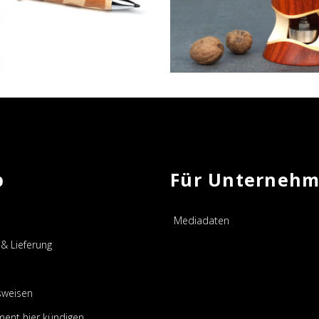
AUSGABE 43,
AUSGABE 40,
GEBRAUCHSGEGENSTÄNDE
GEBRAUCHSGEGENSTÄND
p
Für Unterneh
Mediadaten
& Lieferung
sweisen
ent hier kündigen