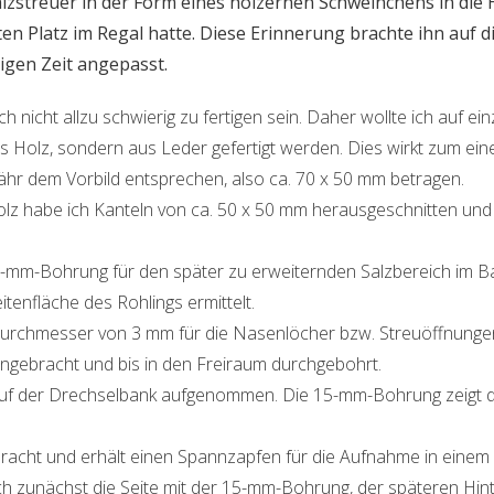
Salzstreuer in der Form eines hölzernen Schweinchens in die
en Platz im Regal hatte. Diese Erinnerung brachte ihn auf d
igen Zeit angepasst.
 nicht allzu schwierig zu fertigen sein. Daher wollte ich auf 
s Holz, sondern aus Leder gefertigt werden. Dies wirkt zum eine
hr dem Vorbild entsprechen, also ca. 70 x 50 mm betragen.
z habe ich Kanteln von ca. 50 x 50 mm herausgeschnitten und 
-mm-Bohrung für den später zu erweiternden Salzbereich im B
itenfläche des Rohlings ermittelt.
rchmesser von 3 mm für die Nasenlöcher bzw. Streuöffnungen 
ingebracht und bis in den Freiraum durchgebohrt.
auf der Drechselbank aufgenommen. Die 15-mm-Bohrung zeigt da
bracht und erhält einen Spannzapfen für die Aufnahme in einem 
h zunächst die Seite mit der 15-mm-Bohrung, der späteren Hint