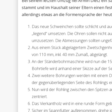
Bei seinem letzten Umzug fiel Armin Dietz ein 
stammt und im Haushalt seiner Eltern einen fest
allerdings etwas an die Formensprache der heut
Das neue Schweinchen sollte schlicht und auch
„liegend“ umsetzen. Die Ohren sollen nicht au
umzusetzen. Die Abmessungen sollten ungefä
Aus einem Stück abgelagertem Zwetschgenhol
von 110 mm, inkl. 40 mm Zumaß, abgelängt.
An der Ständerbohrmaschine wird nun die 15
Bohrtiefe wird anhand einer Skizze auf der Se
Zwei weitere Bohrungen werden mit einem Du
der gegenüberliegenden Seite des Rohlings e
Nun wird der Rohling zwischen den Spitzen 
zentriert.
Das Vierkantholz wird in eine runde Form ge
Sicher im Spannfutter aufgenommen, drehe ic