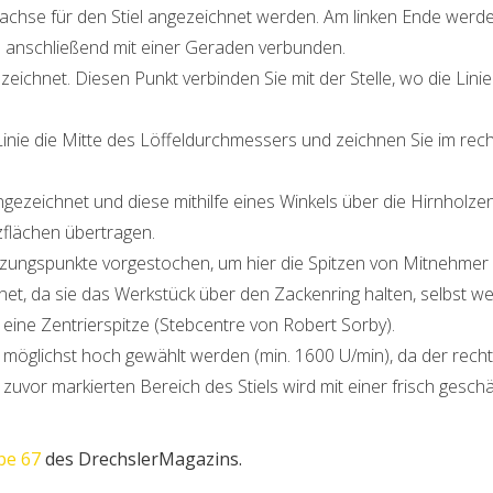
ehachse für den Stiel angezeichnet werden. Am linken Ende we
 anschließend mit einer Geraden verbunden.
eichnet. Diesen Punkt verbinden Sie mit der Stelle, wo die Lini
inie die Mitte des Löffeldurchmessers und zeichnen Sie im rec
ngezeichnet und diese mithilfe eines Winkels über die Hirnhol
zflächen übertragen.
euzungspunkte vorgestochen, um hier die Spitzen von Mitnehmer 
gnet, da sie das Werkstück über den Zackenring halten, selbst w
ine Zentrierspitze (Stebcentre von Robert Sorby).
l möglichst hoch gewählt werden (min. 1600 U/min), da der rech
m zuvor markierten Bereich des Stiels wird mit einer frisch gesc
be 67
des DrechslerMagazins.