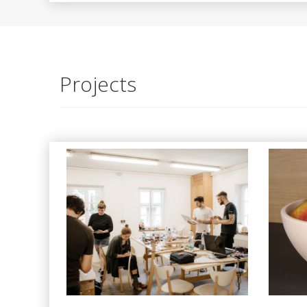
Projects
Z
DENKSTATT Erzgebirge
AUSGABE 56, BERUF & VERBAND