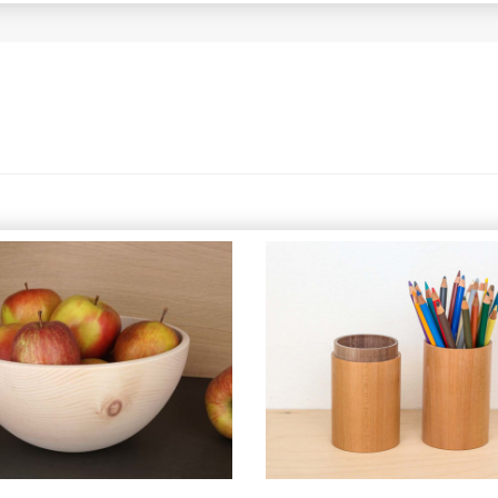
Stiftdose mit Fremdfa
irbenschale drechseln
drechseln
AUSGABE 50,
AUSGABE 67,
GEBRAUCHSGEGENSTÄNDE,
GEBRAUCHSGEGENSTÄNDE
SCHALEN | GEFÄSSE
SCHALEN | GEFÄSSE