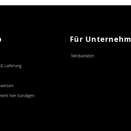
p
Für Unterneh
Mediadaten
& Lieferung
sweisen
ent hier kündigen