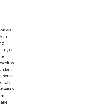
on als
nken
ng
ette; er
ine
nschluss
tandener
ngehende
er oft
Arbeiten
eim
 habe