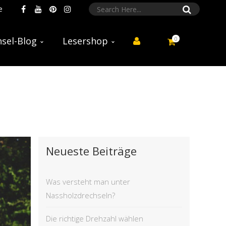
e
0
sel-Blog
Lesershop
Neueste Beiträge
Was versteht man unter
Nassholzdrechseln?
Die richtige Drehzahl wählen