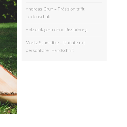
Andreas Grün – Präzision trifft
Leidenschaft
Holz einlagern ohne Rissbildung
Moritz Schmidtke – Unikate mit
persönlicher Handschrift