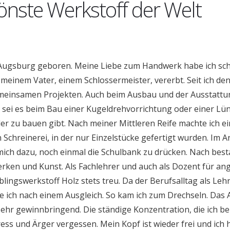
önste Werkstoff der Welt
 Augsburg geboren. Meine Liebe zum Handwerk habe ich sch
 meinem Vater, einem Schlossermeister, vererbt. Seit ich de
emeinsamen Projekten. Auch beim Ausbau und der Ausstattu
, sei es beim Bau einer Kugeldrehvorrichtung oder einer Lün
er zu bauen gibt. Nach meiner Mittleren Reife machte ich e
Schreinerei, in der nur Einzelstücke gefertigt wurden. Im A
mich dazu, noch einmal die Schulbank zu drücken. Nach bes
erken und Kunst. Als Fachlehrer und auch als Dozent für a
lingswerkstoff Holz stets treu. Da der Berufsalltag als Lehr
 ich nach einem Ausgleich. So kam ich zum Drechseln. Das 
sehr gewinnbringend. Die ständige Konzentration, die ich b
ess und Ärger vergessen. Mein Kopf ist wieder frei und ich