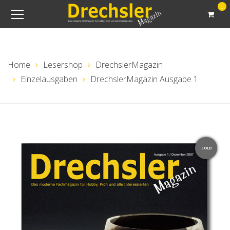
0
Home
Lesershop
DrechslerMagazin
Einzelausgaben
DrechslerMagazin Ausgabe 1
SOLD