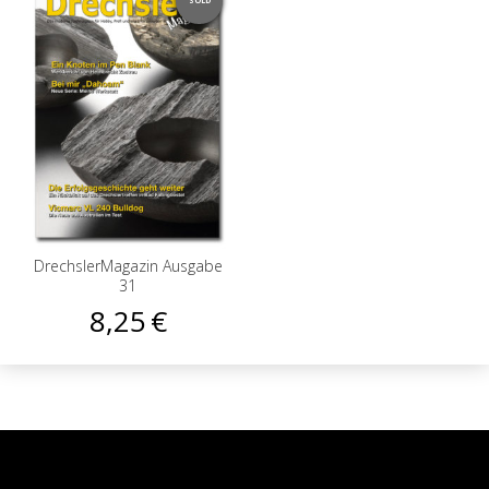
SOLD
DrechslerMagazin Ausgabe
31
8,25
€