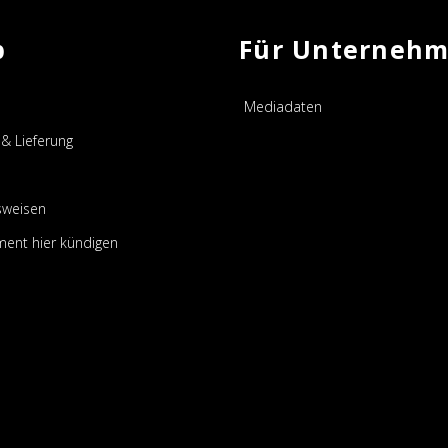
p
Für Unterneh
Mediadaten
& Lieferung
sweisen
ent hier kündigen