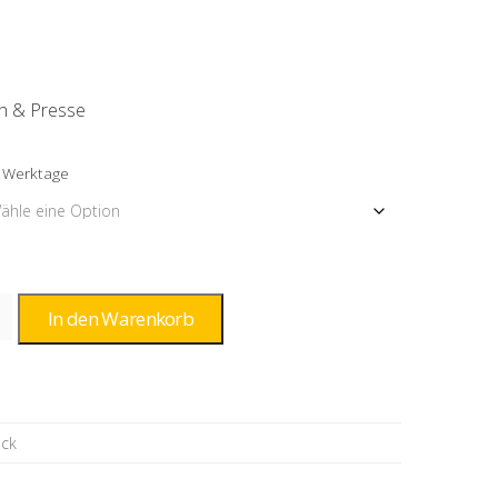
h & Presse
-3 Werktage
In den Warenkorb
ock