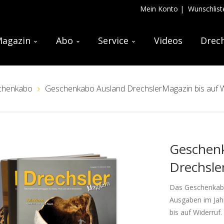
Mein Konto
|
Wunschlist
agazin
Abo
Service
Videos
Drech
chenkabo
Geschenkabo Ausland DrechslerMagazin bis auf W
Geschen
Drechsle
Das Geschenkabo 
Ausgaben im Jahr
bis auf Widerruf.