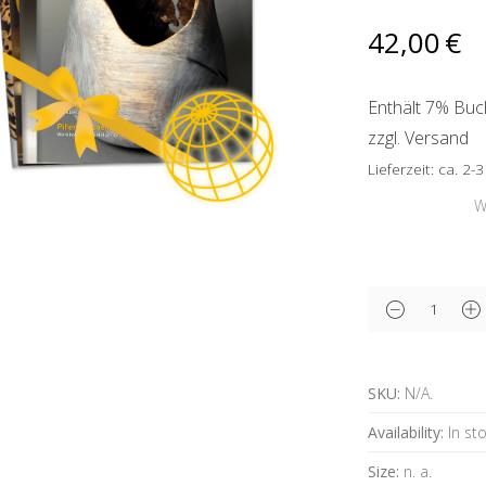
42,00
€
Enthält 7% Buc
zzgl.
Versand
Lieferzeit: ca. 2
Abobeginn
Alternative:
SKU:
N/A
.
Availability:
In st
Size:
n. a.