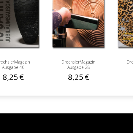
rechslerMagazin
DrechslerMagazin
Dr
Ausgabe 40
Ausgabe 28
8,25
€
8,25
€