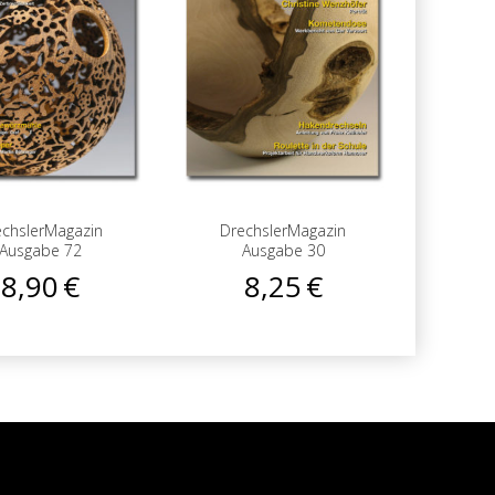
echslerMagazin
DrechslerMagazin
Drec
Ausgabe 72
Ausgabe 30
A
8,90
€
8,25
€