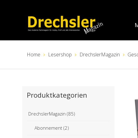
M
Home
Lesershop
DrechslerMagazin
Ges
Produktkategorien
DrechslerMagazin
(85)
Abonnement
(2)