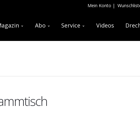
Mein Konto
|
Wunschlist
agazin
Abo
Service
Videos
Drech
tammtisch