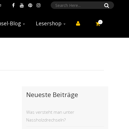
e
0
sel-Blog
Lesershop
Neueste Beiträge
Was versteht man unter
Nassholzdrechseln?