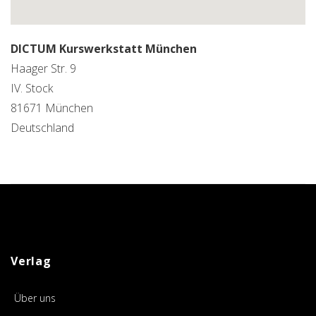
DICTUM Kurswerkstatt München
Haager Str. 9
IV. Stock
81671
München
Deutschland
Verlag
Über uns