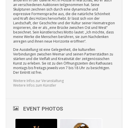
anderem in der Galerie Art in House in Warschau, wo er auch
an verschiedenen Auktionen teilgenommen hat. Seine
Skulpturen zeichnen sich durch eine dynamische und
expressive Formensprache aus, die die natürliche Schönheit
und Kraft des Holzes hervorhebt. Er lässt sich von der
Landschaft, der Geschichte und der Kultur seiner Heimatregion
inspirieren, die er als „eine Brücke zwischen Ost und West“
bezeichnet. Sein künstlerisches Motto lautet: „Ich möchte, dass
meine Werke die Menschen berühren, sie zum Nachdenken
anregen und ihnen neue Horizonte eröffnen“.
Die Ausstellung ist eine Gelegenheit, die kulturellen
Verbindungen zwischen Weimar und seinen Partnerstädten zu
stärken und die Vielfalt und Kreativität der zeitgenössischen
Kunst zu erleben. Sie ist zu den Öffnungszeiten des Rathauses
montags bis freitags jeweils von 7 bis 18 Uhr zu besichtigen.
Der Eintritt ist frei.
Weitere Infos zur Veranstaltung
Weitere Infos zum Künstler
EVENT PHOTOS