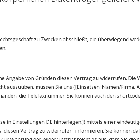
n Rechtsgeschäft zu Zwecken abschließt, die überwiegend wed
en.
ne Angabe von Gründen diesen Vertrag zu widerrufen. Die W
cht auszuüben, müssen Sie uns ([Einsetzen: Namen/Firma, A
handen, die Telefaxnummer. Sie können auch den shortcode
 in Einstellungen DE hinterlegen.]) mittels einer eindeutig
ss, diesen Vertrag zu widerrufen, informieren. Sie können 
 Zur Wahrung der Widerrufsfrist reicht es aus, dass Sie die