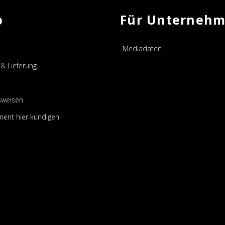
p
Für Unterneh
Mediadaten
& Lieferung
sweisen
ent hier kündigen