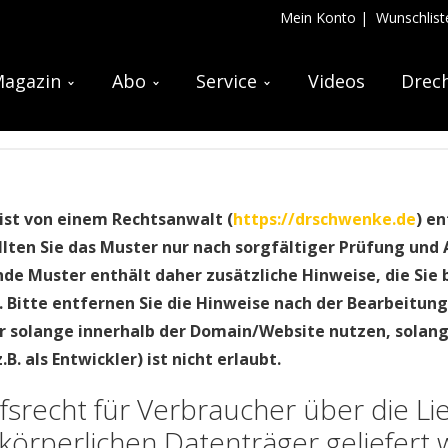
Mein Konto
|
Wunschlist
agazin
Abo
Service
Videos
Drech
ist von einem Rechtsanwalt (
https://drschwenke.de
) e
ollten Sie das Muster nur nach sorgfältiger Prüfung und
e Muster enthält daher zusätzliche Hinweise, die Sie 
Bitte entfernen Sie die Hinweise nach der Bearbeitung. 
r solange innerhalb der Domain/Website nutzen, solang
B. als Entwickler) ist nicht erlaubt.
srecht für Verbraucher über die Lie
 körperlichen Datenträger geliefert 