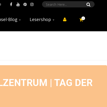
e
0
sel-Blog
Lesershop
ZENTRUM | TAG DER