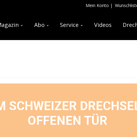
Mein Konto
|
Wunschlist
agazin
Abo
Service
Videos
Drech
M SCHWEIZER DRECHSEL
OFFENEN TÜR