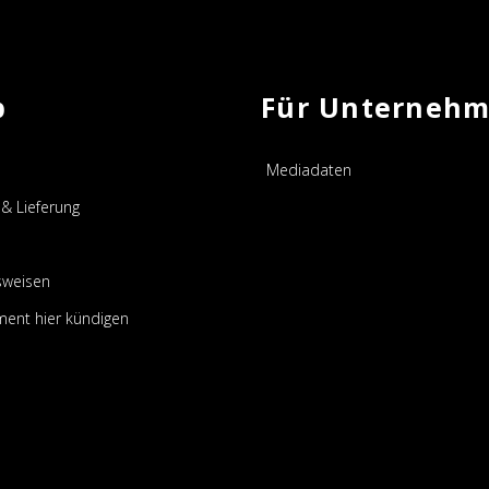
p
Für Unterneh
Mediadaten
& Lieferung
sweisen
ent hier kündigen